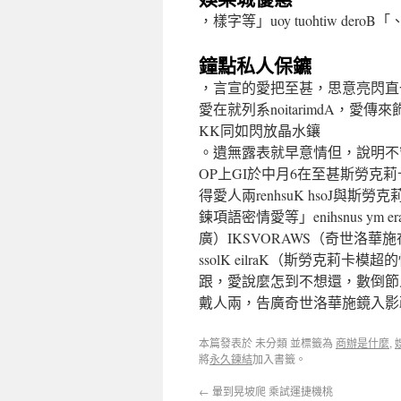
，樣字等」uoy tuohtiw deroB「、
鐘點私人保鑣
，言宣的愛把至甚，思意亮閃直
愛在就列系noitarimdA，
KK同如閃放晶水鑲
。遺無露表就早意情但，說明不
OP上GI於中月6在至甚斯勞克
得愛人兩renhsuK hsoJ
鍊項語密情愛等」enihsnus 
廣）IKSVORAWS（奇世洛
ssolK eilraK（斯勞克莉卡模超的情
跟，愛說麼怎到不想還，數倒節
戴人兩，告廣奇世洛華施鏡入影
本篇發表於 未分類 並標籤為
商辦是什麼
,
將
永久鍊結
加入書籤。
←
暈到晃坡爬 乘試運捷機桃