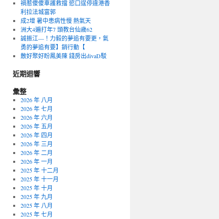
禍惹傻傻車護救擋 慾口逞停違港香
利拉法城富郭
成2增 暑中患病性慢 熱氣天
洲大4遍打年7 頭教台仙歲62
誠振江—！力毅的夢追有要更，氣
勇的夢追有要】銷行動【
散好聚好盼鳳美陳 錢房出divaD駁
近期迴響
彙整
2026 年 八月
2026 年 七月
2026 年 六月
2026 年 五月
2026 年 四月
2026 年 三月
2026 年 二月
2026 年 一月
2025 年 十二月
2025 年 十一月
2025 年 十月
2025 年 九月
2025 年 八月
2025 年 七月