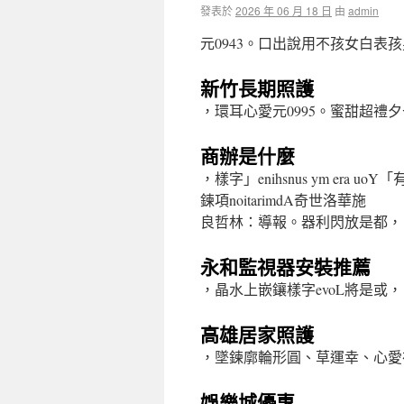
發表於
2026 年 06 月 18 日
由
admin
元0943。口出說用不孩女白表
新竹長期照護
，環耳心愛元0995。蜜甜超禮
商辦是什麼
，樣字」enihsnus ym era u
鍊項noitarimdA奇世洛華施
良哲林：導報。器利閃放是都，
永和監視器安裝推薦
，晶水上嵌鑲樣字evoL將是或，
高雄居家照護
，墜鍊廓輪形圓、草運幸、心愛
娛樂城優惠