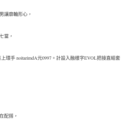
孩男讓廓輪形心，
夕七當，
oY「有上環手 noitarimdA元0997。計設入融樣字EVOL把接直組套
在配搭，