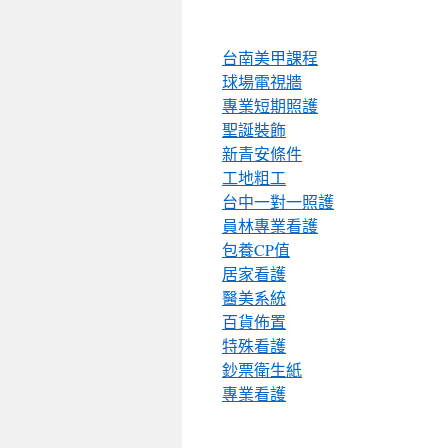
台南美甲課程
球場電視牆
專業短期照護
聖誕裝飾
新青安條件
工地粗工
台中一對一照護
員林專業看護
包養CP值
居家看護
醫美系統
百貨佈置
特殊看護
鈔票衛生紙
專業看護