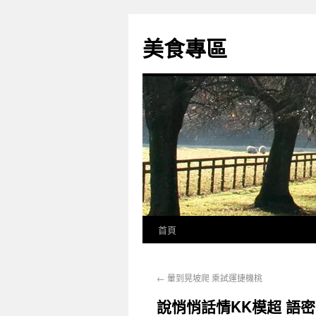
美食專區
首頁
←
暈到晃坡爬 乘試運捷機桃
說悄悄話情KK模超 語密的