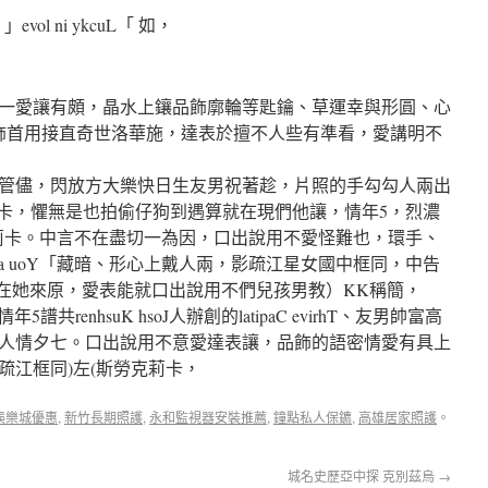
」evol ni ykcuL「 如，
一愛讓有頗，晶水上鑲品飾廓輪等匙鑰、草運幸與形圓、心
愛傳來飾首用接直奇世洛華施，達表於擅不人些有準看，愛講明不
管儘，閃放方大樂快日生友男祝著趁，片照的手勾勾人兩出
莉卡，懼無是也拍偷仔狗到遇算就在現們他讓，情年5，烈濃
與斯勞克莉卡。中言不在盡切一為因，口出說用不愛怪難也，環手、
ym era uoY「藏暗、形心上戴人兩，影疏江星女國中框同，中告
華施在她來原，愛表能就口出說用不們兒孩男教）KK稱簡，
年5譜共renhsuK hsoJ人辦創的latipaC evirhT、友男帥富高
人情夕七。口出說用不意愛達表讓，品飾的語密情愛有具上
疏江框同)左(斯勞克莉卡，
娛樂城優惠
,
新竹長期照護
,
永和監視器安裝推薦
,
鐘點私人保鑣
,
高雄居家照護
。
城名史歷亞中探 克別茲烏
→