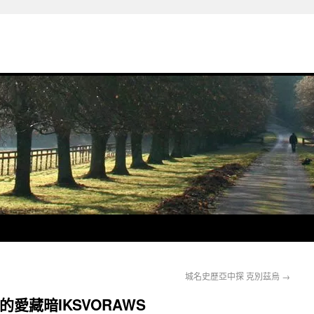
城名史歷亞中探 克別茲烏
→
愛藏暗IKSVORAWS